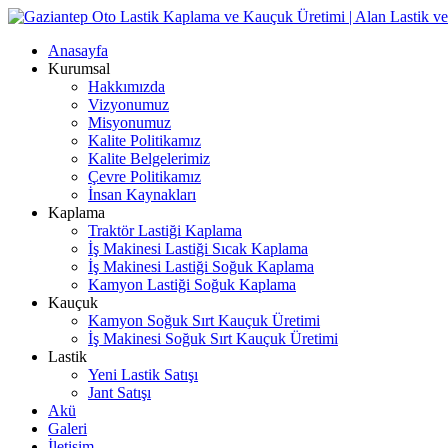
Anasayfa
Kurumsal
Hakkımızda
Vizyonumuz
Misyonumuz
Kalite Politikamız
Kalite Belgelerimiz
Çevre Politikamız
İnsan Kaynakları
Kaplama
Traktör Lastiği Kaplama
İş Makinesi Lastiği Sıcak Kaplama
İş Makinesi Lastiği Soğuk Kaplama
Kamyon Lastiği Soğuk Kaplama
Kauçuk
Kamyon Soğuk Sırt Kauçuk Üretimi
İş Makinesi Soğuk Sırt Kauçuk Üretimi
Lastik
Yeni Lastik Satışı
Jant Satışı
Akü
Galeri
İletişim