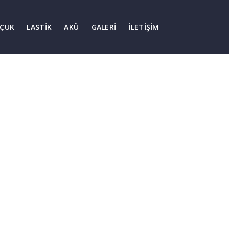
ÇUK
LASTIK
AKÜ
GALERI
İLETIŞIM