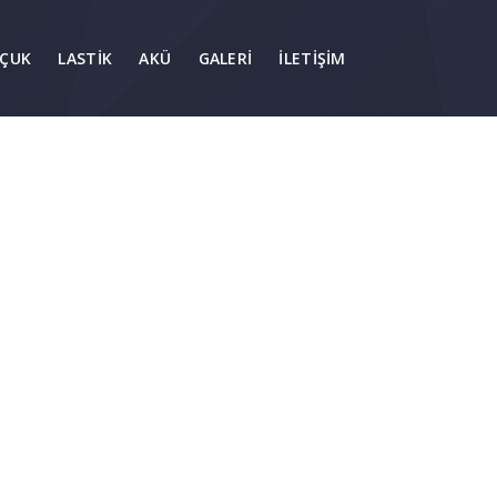
ÇUK
LASTIK
AKÜ
GALERI
İLETIŞIM