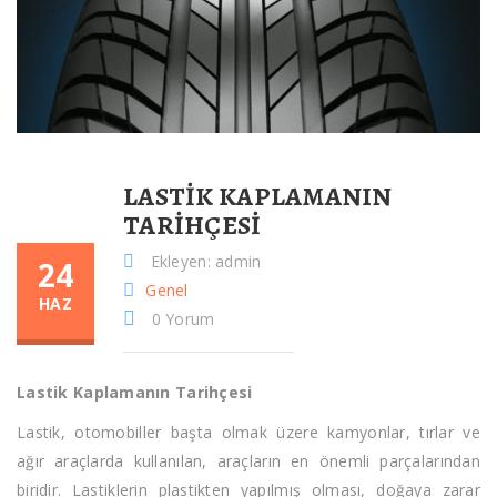
LASTIK KAPLAMANIN
TARIHÇESI
Ekleyen: admin
24
Genel
HAZ
0 Yorum
Lastik Kaplamanın Tarihçesi
Lastik, otomobiller başta olmak üzere kamyonlar, tırlar ve
ağır araçlarda kullanılan, araçların en önemli parçalarından
biridir. Lastiklerin plastikten yapılmış olması, doğaya zarar