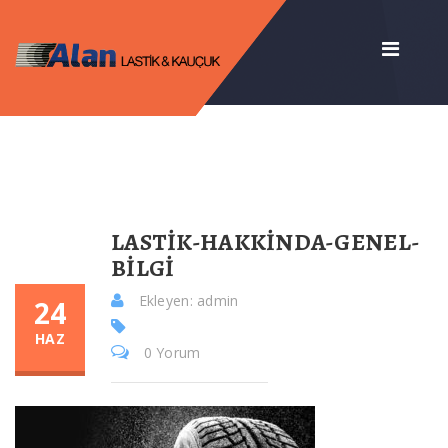
LASTIK-HAKKINDA-GENEL-
BILGI
Ekleyen: admin
24
HAZ
0 Yorum